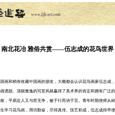
南北花冶 雅俗共赏——伍志成的花鸟世界
画和稍有收藏中国画的朋友，大概都会认识花鸟画家伍志成，
沉雄洒脱、清丽雅逸的写意风格赢得了美术界的肯定和拥有广泛
，平易近人又与世无争，敏于行而讷于言。青年时期便师从岭
先生学习花鸟画，用功勤奋，尽得真传。技艺初成，伍志成得早