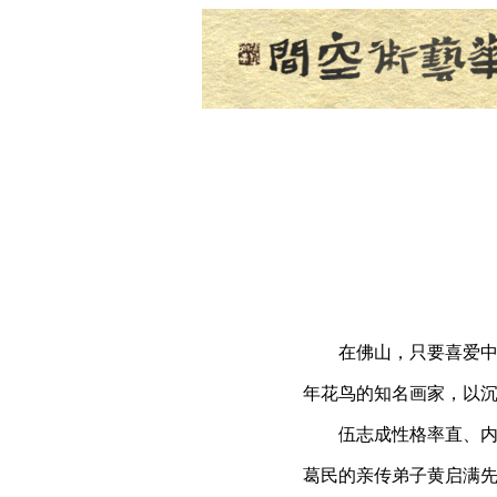
在佛山，只要喜爱中国
年花鸟的知名画家，以
伍志成性格率直、内敛
葛民的亲传弟子黄启满