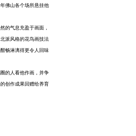
早年佛山各个场所悬挂他
然的气息充盈于画面，
将北派风格的花鸟画技法
，酣畅淋漓得更令人回味
圈的人看他作画，并争
硕的创作成果回赠给养育